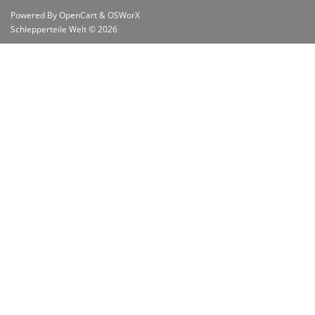
Powered By
OpenCart
&
OSWorX
Schlepperteile Welt © 2026