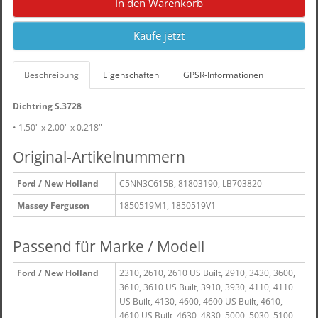
In den Warenkorb
Kaufe jetzt
Beschreibung
Eigenschaften
GPSR-Informationen
Dichtring S.3728
• 1.50" x 2.00" x 0.218"
Original-Artikelnummern
Ford / New Holland
C5NN3C615B, 81803190, LB703820
Massey Ferguson
1850519M1, 1850519V1
Passend für Marke / Modell
Ford / New Holland
2310, 2610, 2610 US Built, 2910, 3430, 3600,
3610, 3610 US Built, 3910, 3930, 4110, 4110
US Built, 4130, 4600, 4600 US Built, 4610,
4610 US Built, 4630, 4830, 5000, 5030, 5100,