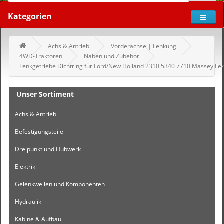
Kategorien
Achs & Antrieb
Vorderachse | Lenkung
4WD-Traktoren
Naben und Zubehör
Lenkgetriebe Dichtring für Ford/New Holland 2310 5340 7710 Massey Fe
Unser Sortiment
Achs & Antrieb
Befestigungsteile
Dreipunkt und Hubwerk
Elektrik
Gelenkwellen und Komponenten
Hydraulik
Kabine & Aufbau