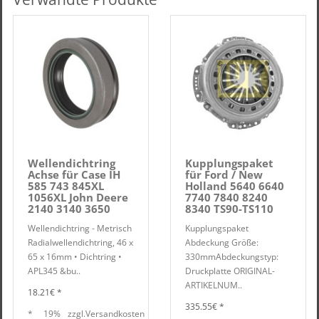
Wellendichtring
Kupplungspaket
Achse für Case IH
für Ford / New
585 743 845XL
Holland 5640 6640
1056XL John Deere
7740 7840 8240
2140 3140 3650
8340 TS90-TS110
Wellendichtring - Metrisch
Kupplungspaket
Radialwellendichtring, 46 x
Abdeckung Größe:
65 x 16mm • Dichtring •
330mmAbdeckungstyp:
APL345 &bu..
Druckplatte ORIGINAL-
ARTIKELNUM..
18.21€ *
335.55€ *
*
19%
zzgl.
Versandkosten