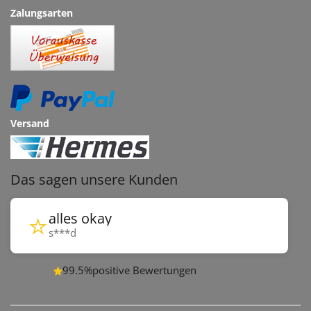
Zalungsarten
Versand
Das sagen unsere Kunden
⭐
alles okay
s***d
99.5%
positive Bewertungen