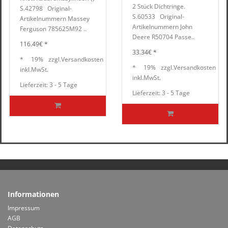
2 Stück Dichtringe.
S.42798 Original-
S.60533 Original-
Artikelnummern Massey
Artikelnummern John
Ferguson 785625M92 ..
Deere R50704 Passe..
116.49€ *
33.34€ *
*
19%
zzgl.
Versandkosten
*
19%
zzgl.
Versandkosten
inkl.
MwSt.
inkl.
MwSt.
Lieferzeit: 3 - 5 Tage
Lieferzeit: 3 - 5 Tage
Informationen
Impressum
AGB