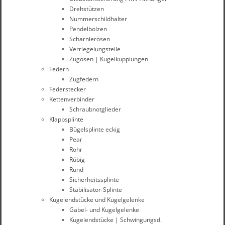
Drehstützen
Nummerschildhalter
Pendelbolzen
Scharnierösen
Verriegelungsteile
Zugösen | Kugelkupplungen
Federn
Zugfedern
Federstecker
Kettenverbinder
Schraubnotglieder
Klappsplinte
Bügelsplinte eckig
Pear
Rohr
Rübig
Rund
Sicherheitssplinte
Stabilisator-Splinte
Kugelendstücke und Kugelgelenke
Gabel- und Kugelgelenke
Kugelendstücke | Schwingungsd.