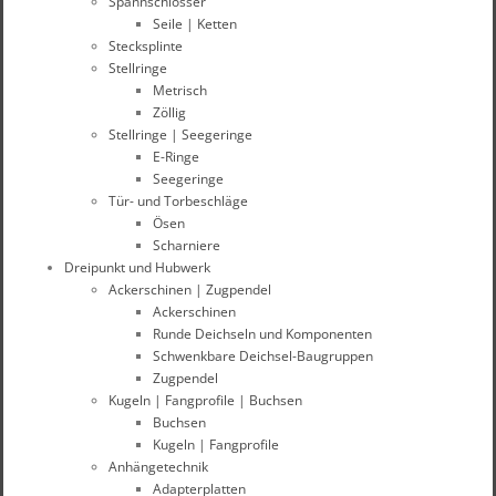
Spannschlösser
Seile | Ketten
Stecksplinte
Stellringe
Metrisch
Zöllig
Stellringe | Seegeringe
E-Ringe
Seegeringe
Tür- und Torbeschläge
Ösen
Scharniere
Dreipunkt und Hubwerk
Ackerschinen | Zugpendel
Ackerschinen
Runde Deichseln und Komponenten
Schwenkbare Deichsel-Baugruppen
Zugpendel
Kugeln | Fangprofile | Buchsen
Buchsen
Kugeln | Fangprofile
Anhängetechnik
Adapterplatten