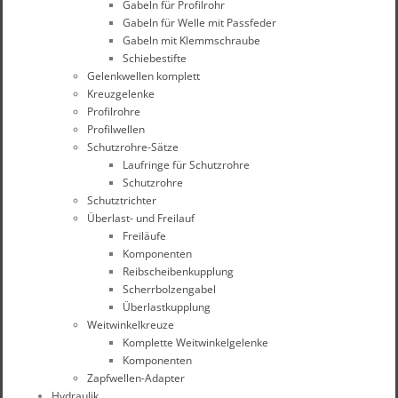
Gabeln für Profilrohr
Gabeln für Welle mit Passfeder
Gabeln mit Klemmschraube
Schiebestifte
Gelenkwellen komplett
Kreuzgelenke
Profilrohre
Profilwellen
Schutzrohre-Sätze
Laufringe für Schutzrohre
Schutzrohre
Schutztrichter
Überlast- und Freilauf
Freiläufe
Komponenten
Reibscheibenkupplung
Scherrbolzengabel
Überlastkupplung
Weitwinkelkreuze
Komplette Weitwinkelgelenke
Komponenten
Zapfwellen-Adapter
Hydraulik