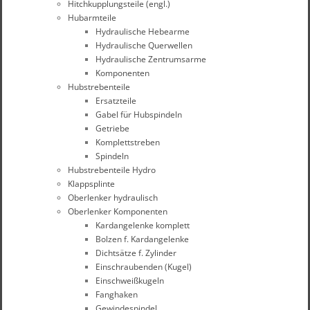
Hitchkupplungsteile (engl.)
Hubarmteile
Hydraulische Hebearme
Hydraulische Querwellen
Hydraulische Zentrumsarme
Komponenten
Hubstrebenteile
Ersatzteile
Gabel für Hubspindeln
Getriebe
Komplettstreben
Spindeln
Hubstrebenteile Hydro
Klappsplinte
Oberlenker hydraulisch
Oberlenker Komponenten
Kardangelenke komplett
Bolzen f. Kardangelenke
Dichtsätze f. Zylinder
Einschraubenden (Kugel)
Einschweißkugeln
Fanghaken
Gewindespindel