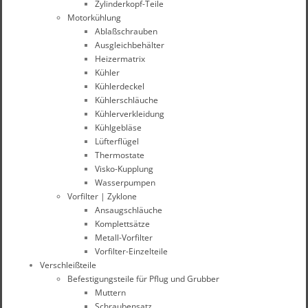
Zylinderkopf-Teile
Motorkühlung
Ablaßschrauben
Ausgleichbehälter
Heizermatrix
Kühler
Kühlerdeckel
Kühlerschläuche
Kühlerverkleidung
Kühlgebläse
Lüfterflügel
Thermostate
Visko-Kupplung
Wasserpumpen
Vorfilter | Zyklone
Ansaugschläuche
Komplettsätze
Metall-Vorfilter
Vorfilter-Einzelteile
Verschleißteile
Befestigungsteile für Pflug und Grubber
Muttern
Schraubensatz