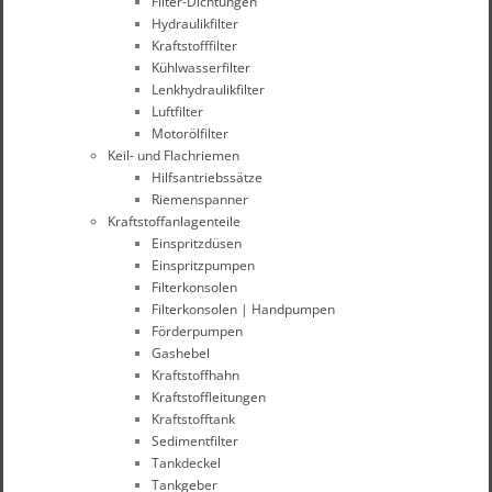
Filter-Dichtungen
Hydraulikfilter
Kraftstofffilter
Kühlwasserfilter
Lenkhydraulikfilter
Luftfilter
Motorölfilter
Keil- und Flachriemen
Hilfsantriebssätze
Riemenspanner
Kraftstoffanlagenteile
Einspritzdüsen
Einspritzpumpen
Filterkonsolen
Filterkonsolen | Handpumpen
Förderpumpen
Gashebel
Kraftstoffhahn
Kraftstoffleitungen
Kraftstofftank
Sedimentfilter
Tankdeckel
Tankgeber