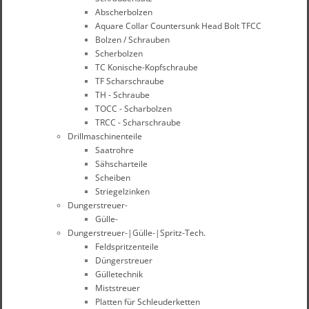
Abscherbolzen
Aquare Collar Countersunk Head Bolt TFCC
Bolzen / Schrauben
Scherbolzen
TC Konische-Kopfschraube
TF Scharschraube
TH - Schraube
TOCC - Scharbolzen
TRCC - Scharschraube
Drillmaschinenteile
Saatrohre
Sähscharteile
Scheiben
Striegelzinken
Dungerstreuer-
Gülle-
Dungerstreuer-|Gülle-|Spritz-Tech.
Feldspritzenteile
Düngerstreuer
Gülletechnik
Miststreuer
Platten für Schleuderketten