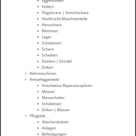
Eggenzinken
Federn
Flügelscare | Streichschare
Hackfrucht-Maschinenteile
Herzschare
Klemmen
Lager
Schabeisen
Schare
Scheiben
Streben | Grindel
Zinken
Kehrmaschinen
Kreiseleggenteile
Anschweiss-Reparaturspitzen
Messer
Messerhalter
Schabeisen
Zinken | Messer
Pflugteile
Abscherrbolzen
Anlagen
Befestigungen