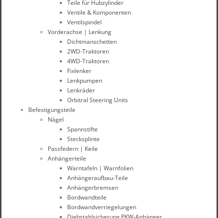
Teile für Hubzylinder
Ventile & Komponenten
Ventilspindel
Vorderachse | Lenkung
Dichtmanschetten
2WD-Traktoren
4WD-Traktoren
Fixlenker
Lenkpumpen
Lenkräder
Orbitral Steering Units
Befestigungsteile
Nägel
Spannstifte
Stecksplinte
Passfedern | Keile
Anhängerteile
Warntafeln | Warnfolien
Anhängeraufbau-Teile
Anhängerbremsen
Bordwandteile
Bordwandverriegelungen
Diebstahlsicherung PKW-Anhänger