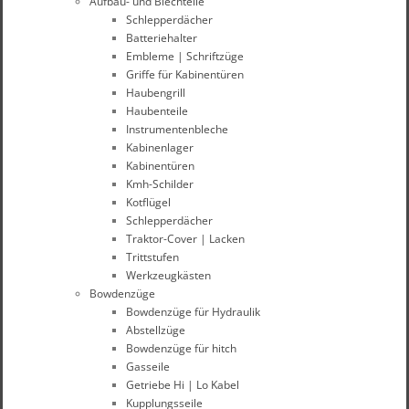
Aufbau- und Blechteile
Schlepperdächer
Batteriehalter
Embleme | Schriftzüge
Griffe für Kabinentüren
Haubengrill
Haubenteile
Instrumentenbleche
Kabinenlager
Kabinentüren
Kmh-Schilder
Kotflügel
Schlepperdächer
Traktor-Cover | Lacken
Trittstufen
Werkzeugkästen
Bowdenzüge
Bowdenzüge für Hydraulik
Abstellzüge
Bowdenzüge für hitch
Gasseile
Getriebe Hi | Lo Kabel
Kupplungsseile