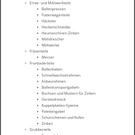
Ernte- und Mähwerkteile
Ballenpressen
Futterwagenteile
Häcksler
Heckenschneider
Heumaschinen-Zinken
Mähdrescher
Mähwerke
Fräsenteile
Messer
Frontladerteile
Ballenhaken
Schnellwechselrahmen
Anbaurahmen
Ballentransportgabeln
Buchsen und Muttern für Zinken
Gerätedreieck
Kuppelplatten-Syteme
Palettengabel
Schürschienen und Kufen
Zinken
Grubberteile