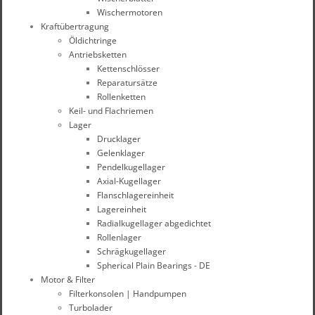
Wischermotoren
Kraftübertragung
Öldichtringe
Antriebsketten
Kettenschlösser
Reparatursätze
Rollenketten
Keil- und Flachriemen
Lager
Drucklager
Gelenklager
Pendelkugellager
Axial-Kugellager
Flanschlagereinheit
Lagereinheit
Radialkugellager abgedichtet
Rollenlager
Schrägkugellager
Spherical Plain Bearings - DE
Motor & Filter
Filterkonsolen | Handpumpen
Turbolader