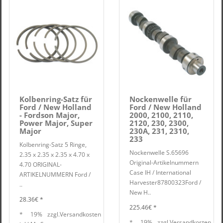
Kolbenring-Satz für
Nockenwelle für
Ford / New Holland
Ford / New Holland
- Fordson Major,
2000, 2100, 2110,
Power Major, Super
2120, 230, 2300,
Major
230A, 231, 2310,
233
Kolbenring-Satz 5 Ringe,
Nockenwelle S.65696
2.35 x 2.35 x 2.35 x 4.70 x
Original-Artikelnummern
4.70 ORIGINAL-
Case IH / International
ARTIKELNUMMERN Ford /
Harvester87800323Ford /
..
New H..
28.36€ *
225.46€ *
*
19%
zzgl.
Versandkosten
*
19%
zzgl.
Versandkosten