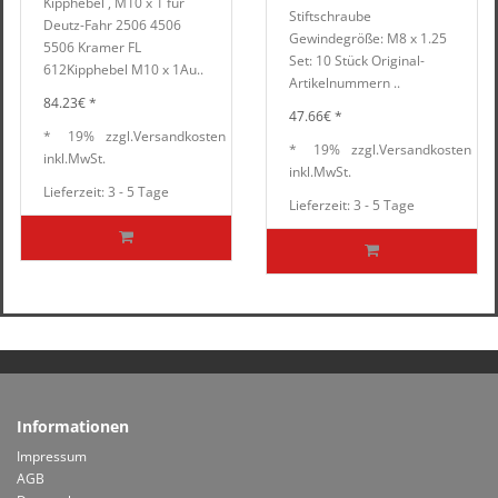
Kipphebel , M10 x 1 für
Stiftschraube
Deutz-Fahr 2506 4506
Gewindegröße: M8 x 1.25
5506 Kramer FL
Set: 10 Stück Original-
612Kipphebel M10 x 1Au..
Artikelnummern ..
84.23€ *
47.66€ *
*
19%
zzgl.
Versandkosten
*
19%
zzgl.
Versandkosten
inkl.
MwSt.
inkl.
MwSt.
Lieferzeit: 3 - 5 Tage
Lieferzeit: 3 - 5 Tage
Informationen
Impressum
AGB