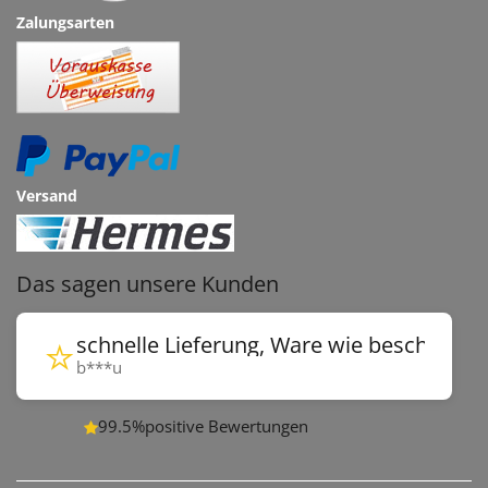
Zalungsarten
Versand
Das sagen unsere Kunden
⭐
schnelle Lieferung, Ware wie beschriebe
b***u
99.5%
positive Bewertungen