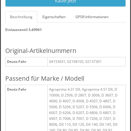
Kaufe jetzt
Beschreibung
Eigenschaften
GPSR-Informationen
Einlassventil S.69961
Original-Artikelnummern
Deutz-Fahr
04153631, 02108102, 02137301
Passend für Marke / Modell
Deutz-Fahr
Agroprima 4.31 DX, Agroprima 4.51 DX, D
10006, D 2506, D 2807, D 3006, D 3607, D
4006, D 4007, D 4506, D 4507, D 4807, D
5006, D 5206, D 5207, D 5506, D 6006, D
6007, D 6206, D 6207, D 6806, D 6807, D
6907, D 7006, D 7007, D 7206, D 7207, D
8006, DX 110, DX 120, DX 140, DX 145, DX
160, DX 80, DX 85, DX 86, DX 90, DX 92,