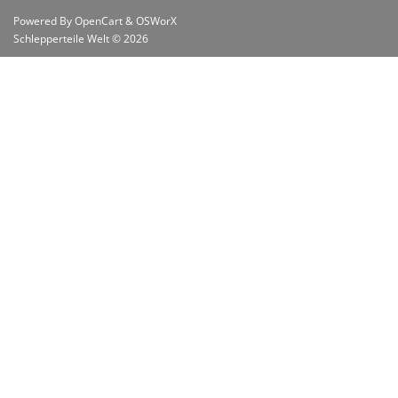
Powered By
OpenCart
&
OSWorX
Schlepperteile Welt © 2026