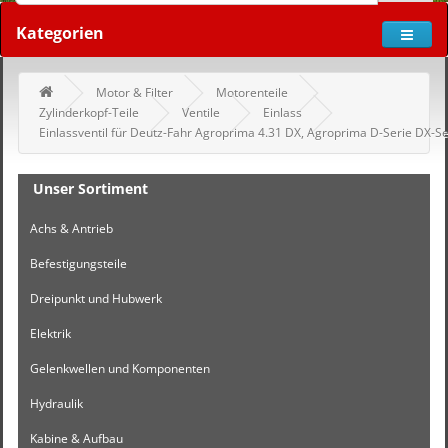
Kategorien
Motor & Filter
Motorenteile
Zylinderkopf-Teile
Ventile
Einlass
Einlassventil für Deutz-Fahr Agroprima 4.31 DX, Agroprima D-Serie DX-Ser
Unser Sortiment
Achs & Antrieb
Befestigungsteile
Dreipunkt und Hubwerk
Elektrik
Gelenkwellen und Komponenten
Hydraulik
Kabine & Aufbau