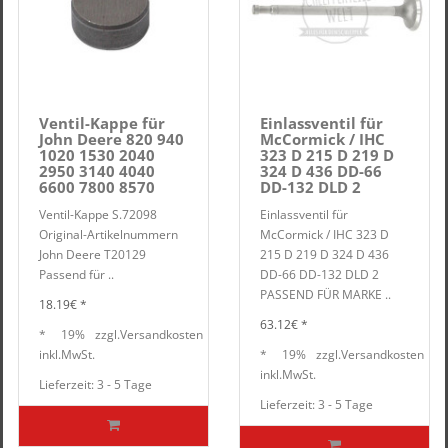
Ventil-Kappe für
Einlassventil für
John Deere 820 940
McCormick / IHC
1020 1530 2040
323 D 215 D 219 D
2950 3140 4040
324 D 436 DD-66
6600 7800 8570
DD-132 DLD 2
Ventil-Kappe S.72098
Einlassventil für
Original-Artikelnummern
McCormick / IHC 323 D
John Deere T20129
215 D 219 D 324 D 436
Passend für ..
DD-66 DD-132 DLD 2
PASSEND FÜR MARKE ..
18.19€ *
63.12€ *
*
19%
zzgl.
Versandkosten
inkl.
MwSt.
*
19%
zzgl.
Versandkosten
inkl.
MwSt.
Lieferzeit: 3 - 5 Tage
Lieferzeit: 3 - 5 Tage