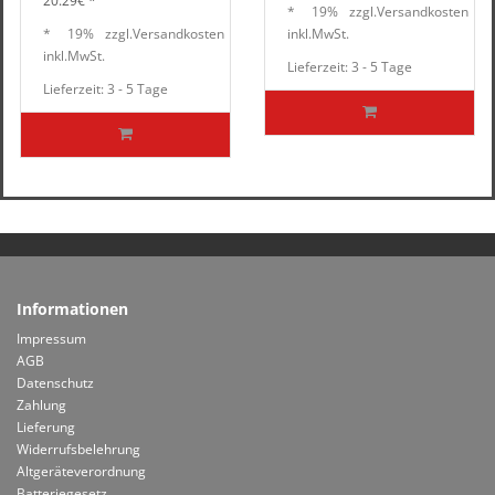
20.29€ *
*
19%
zzgl.
Versandkosten
*
19%
zzgl.
Versandkosten
inkl.
MwSt.
inkl.
MwSt.
Lieferzeit: 3 - 5 Tage
Lieferzeit: 3 - 5 Tage
Informationen
Impressum
AGB
Datenschutz
Zahlung
Lieferung
Widerrufsbelehrung
Altgeräteverordnung
Batteriegesetz