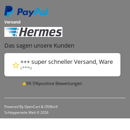
Versand
Das sagen unsere Kunden
⭐
+++ super schneller Versand, Ware wie be
c***o
99.5%
positive Bewertungen
Powered By
OpenCart
&
OSWorX
Schlepperteile Welt © 2026