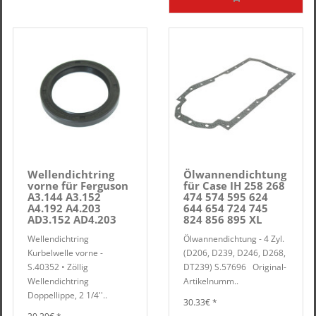
Wellendichtring
Ölwannendichtung
vorne für Ferguson
für Case IH 258 268
A3.144 A3.152
474 574 595 624
A4.192 A4.203
644 654 724 745
AD3.152 AD4.203
824 856 895 XL
Wellendichtring
Ölwannendichtung - 4 Zyl.
Kurbelwelle vorne -
(D206, D239, D246, D268,
S.40352 • Zöllig
DT239) S.57696 Original-
Wellendichtring
Artikelnumm..
Doppellippe, 2 1/4''..
30.33€ *