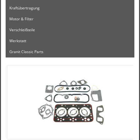
Kraftübertragung
Motor & Filter
Verschleißteile
Werkstatt
Granit Classic Parts