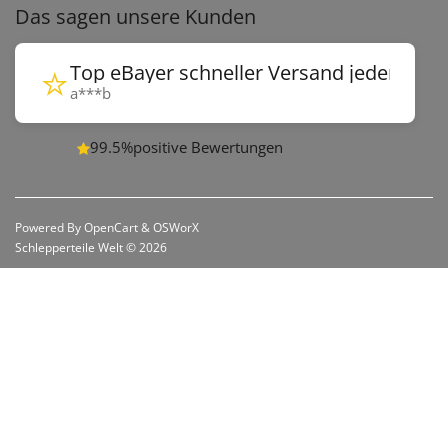
Das sagen unsere Kunden
⭐
Top eBayer schneller Versand jederzeit 
a***b
99.5%
positive Bewertungen
Powered By
OpenCart
&
OSWorX
Schlepperteile Welt © 2026