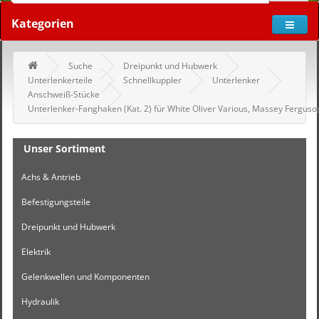
Kategorien
Suche
Dreipunkt und Hubwerk
Unterlenkerteile
Schnellkuppler
Unterlenker
Anschweiß-Stücke
Unterlenker-Fanghaken (Kat. 2) für White Oliver Various, Massey Ferguso
Unser Sortiment
Achs & Antrieb
Befestigungsteile
Dreipunkt und Hubwerk
Elektrik
Gelenkwellen und Komponenten
Hydraulik