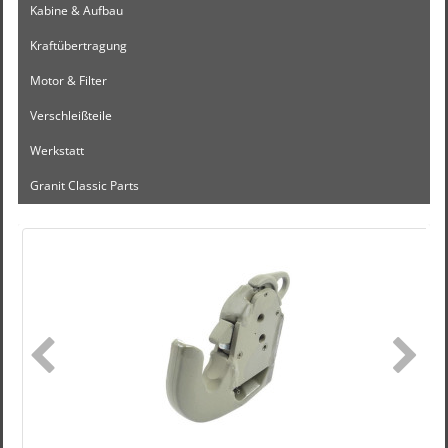
Kabine & Aufbau
Kraftübertragung
Motor & Filter
Verschleißteile
Werkstatt
Granit Classic Parts