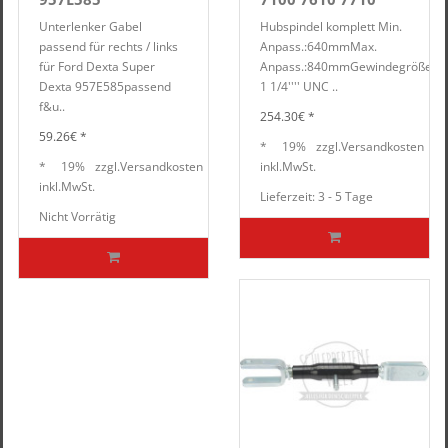
Unterlenker Gabel
Hubspindel komplett Min.
passend für rechts / links
Anpass.:640mmMax.
für Ford Dexta Super
Anpass.:840mmGewindegröße:
Dexta 957E585passend
1 1/4'''' UNC ..
f&u..
254.30€ *
59.26€ *
*
19%
zzgl.
Versandkosten
*
19%
zzgl.
Versandkosten
inkl.
MwSt.
inkl.
MwSt.
Lieferzeit: 3 - 5 Tage
Nicht Vorrätig