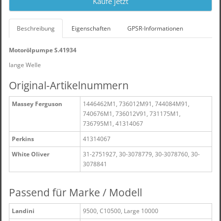
Kaufe jetzt
Beschreibung
Eigenschaften
GPSR-Informationen
Motorölpumpe S.41934
lange Welle
Original-Artikelnummern
Massey Ferguson
1446462M1, 736012M91, 744084M91,
740676M1, 736012V91, 731175M1,
736795M1, 41314067
Perkins
41314067
White Oliver
31-2751927, 30-3078779, 30-3078760, 30-
3078841
Passend für Marke / Modell
Landini
9500, C10500, Large 10000