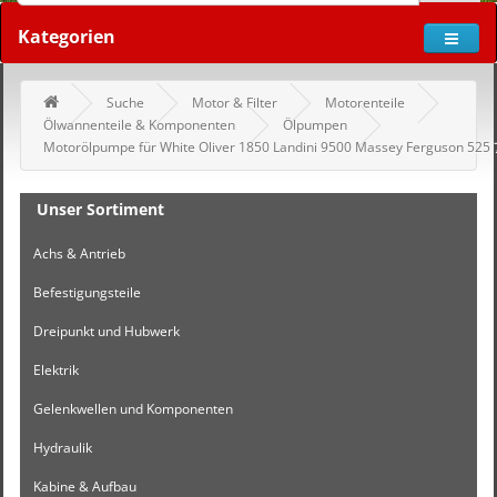
Kategorien
Suche
Motor & Filter
Motorenteile
Ölwannenteile & Komponenten
Ölpumpen
Motorölpumpe für White Oliver 1850 Landini 9500 Massey Ferguson 525
Unser Sortiment
Achs & Antrieb
Befestigungsteile
Dreipunkt und Hubwerk
Elektrik
Gelenkwellen und Komponenten
Hydraulik
Kabine & Aufbau