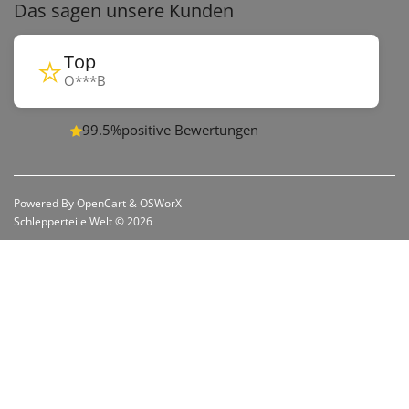
Das sagen unsere Kunden
⭐
Top
O***B
99.5%
positive Bewertungen
Powered By
OpenCart
&
OSWorX
Schlepperteile Welt © 2026