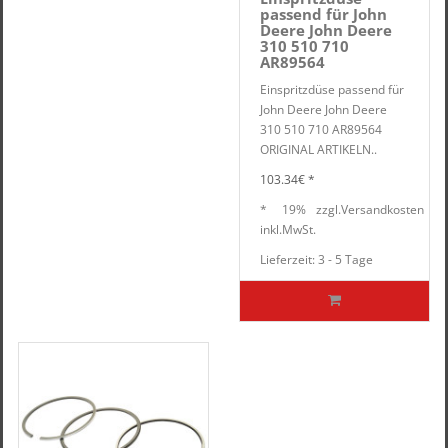
passend für John
Deere John Deere
310 510 710
AR89564
Einspritzdüse passend für
John Deere John Deere
310 510 710 AR89564
ORIGINAL ARTIKELN..
103.34€ *
*
19%
zzgl.
Versandkosten
inkl.
MwSt.
Lieferzeit: 3 - 5 Tage