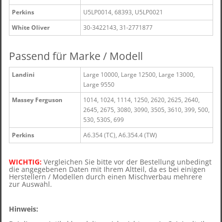
Perkins
U5LP0014, 68393, U5LP0021
White Oliver
30-3422143, 31-2771877
Passend für Marke / Modell
Landini
Large 10000, Large 12500, Large 13000,
Large 9550
Massey Ferguson
1014, 1024, 1114, 1250, 2620, 2625, 2640,
2645, 2675, 3080, 3090, 3505, 3610, 399, 500,
530, 530S, 699
Perkins
A6.354 (TC), A6.354.4 (TW)
WICHTIG:
Vergleichen Sie bitte vor der Bestellung unbedingt
die angegebenen Daten mit Ihrem Altteil, d
a es bei einigen
Herstellern / Modellen durch einen Mischverbau mehrere
zur Auswahl.
Hinweis: