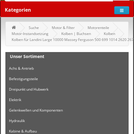
Kategorien
Suche
Motor & Filter
Motorenteile
Motor-Instandsetzung
Kolben | Buchsen
Kolben
Kolben für Landini Large 10000 Massey Ferguson 500 699 1014 2620 26
Unser Sortiment
Achs & Antrieb
Befestigungsteile
Dreipunkt und Hubwerk
Elektrik
Gelenkwellen und Komponenten
Hydraulik
Kabine & Aufbau