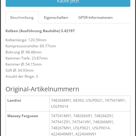
Kaufe jetzt
Beschreibung
Eigenschaften
GPSR-Informationen
Kolben (Ausführung Bauhöhe) S.42197
Kolbenlänge: 120.59mm
Kompressionshöhe: 69.77mm
Bohrung Ø: 98.48mm
Kammer-Tiefe: 23.87mm
Kammer Ø: 54.15mm
Stift Ø: 34.93mm
Anzahl der Ringe: 3
Original-Artikelnummern
Landini
748266M91, 68393, U5LP0021, 747541M91,
U5LP0014
Massey Ferguson
747541M91, 748266V91, 748266Z91,
747541Z91, 747541V91, 748266M91,
748267M91, U5LP0021, U5LP0014,
4224049M91, 4224049V91