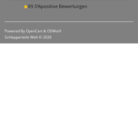
99.5%
positive Bewertungen
Powered By
OpenCart
&
OSWorX
Schlepperteile Welt © 2026