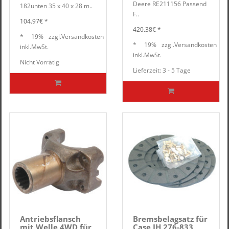
Deere RE211156 Passend
182unten 35 x 40 x 28 m..
F..
104.97€ *
420.38€ *
*
19%
zzgl.
Versandkosten
*
19%
zzgl.
Versandkosten
inkl.
MwSt.
inkl.
MwSt.
Nicht Vorrätig
Lieferzeit: 3 - 5 Tage
Antriebsflansch
Bremsbelagsatz für
mit Welle 4WD für
Case IH 276-833