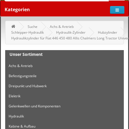
Kategorien
Suche
Achs & Antrieb
Schlepper-Hydraulik
Hydraulik-Zylinder
Hubzylinder
Hydraulikzylinder für Fiat 446 450 480 Allis Chalmers Long Tractor Univer
Unser Sortiment
Achs & Antrieb
Befestigungsteile
Dreipunkt und Hubwerk
Elektrik
Gelenkwellen und Komponenten
Hydraulik
Kabine & Aufbau