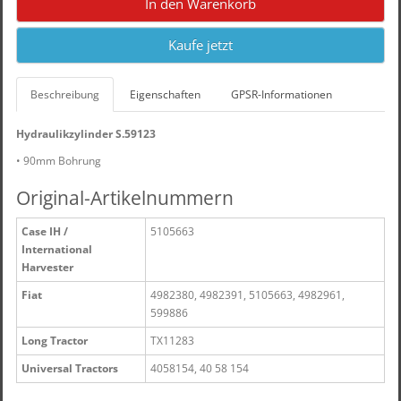
In den Warenkorb
Kaufe jetzt
Beschreibung
Eigenschaften
GPSR-Informationen
Hydraulikzylinder S.59123
• 90mm Bohrung
Original-Artikelnummern
Case IH /
5105663
International
Harvester
Fiat
4982380, 4982391, 5105663, 4982961,
599886
Long Tractor
TX11283
Universal Tractors
4058154, 40 58 154