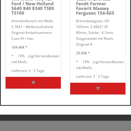
Ford / New Holland
Fendt Farmer
5640 840 8340 TS80
Favorit Massey
TS100
Ferguson 154-665
Antriebsflansch mit Welle
Bremsbelagsatz, AD
S.7841 • Wellenaufnahme
165mm. S.58621 ID
Original-Artikelnummern
89mm, Stärke : 4.7mm,
Case IH / Inte..
Ausgestattet mit Rivets
Original-A..
164.46€ *
39.00€ *
*
19%
zzgl.
Versandkosten
inkl.
MwSt.
*
19%
zzgl.
Versandkosten
inkl.
MwSt.
Lieferzeit: 3 - 5 Tage
Lieferzeit: 3 - 5 Tage