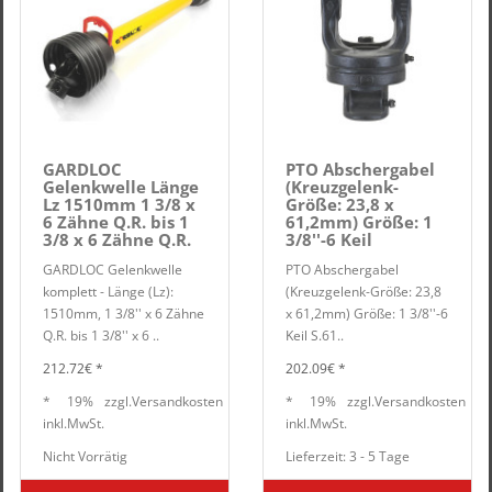
GARDLOC
PTO Abschergabel
Gelenkwelle Länge
(Kreuzgelenk-
Lz 1510mm 1 3/8 x
Größe: 23,8 x
6 Zähne Q.R. bis 1
61,2mm) Größe: 1
3/8 x 6 Zähne Q.R.
3/8''-6 Keil
GARDLOC Gelenkwelle
PTO Abschergabel
komplett - Länge (Lz):
(Kreuzgelenk-Größe: 23,8
1510mm, 1 3/8'' x 6 Zähne
x 61,2mm) Größe: 1 3/8''-6
Q.R. bis 1 3/8'' x 6 ..
Keil S.61..
212.72€ *
202.09€ *
*
19%
zzgl.
Versandkosten
*
19%
zzgl.
Versandkosten
inkl.
MwSt.
inkl.
MwSt.
Nicht Vorrätig
Lieferzeit: 3 - 5 Tage