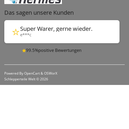
Das sagen unsere Kunden
⭐
Super Warer, gerne wieder.
e***c
99.5%
positive Bewertungen
Powered By
OpenCart
&
OSWorX
Schlepperteile Welt © 2026