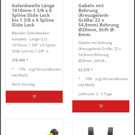
Gelenkwelle Länge
Gabeln mit
1010mm 1 3/8 x 6
Bohrung
Spline Slide Lock
(Kreuzgelenk-
bis 1 3/8 x 6 Spline
Größe: 22 x
Slide Lock
54,8mm) Bohrung
Ø20mm, Stift Ø:
Weasler Gelenkwellen
8mm.
komplett - Länge (Lz):
Gabeln mit Bohrung
1010mm, 1 3/8'' x 6 Spline
(Kreuzgelenk-Größe: 22 x
Slide Lock bis 1 3/8'' x..
54,8mm) Bohrung
378.46€ *
Ø20mm, Stift Ø:..
*
19%
zzgl.
Versandkosten
62.25€ *
inkl.
MwSt.
*
19%
zzgl.
Versandkosten
Nicht Vorrätig
inkl.
MwSt.
Lieferzeit: 3 - 5 Tage